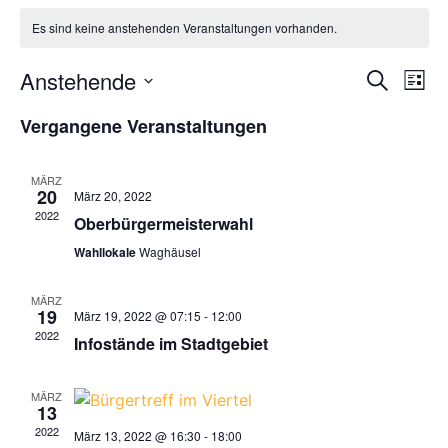
Es sind keine anstehenden Veranstaltungen vorhanden.
Veran
Ve
Anstehende
Suche
Liste
Datum
An
Such
wählen.
Vergangene Veranstaltungen
Na
und
MÄRZ
Ansic
20
März 20, 2022
2022
Oberbürgermeisterwahl
Navig
Wahllokale
Waghäusel
MÄRZ
19
März 19, 2022 @ 07:15
-
12:00
2022
Infostände im Stadtgebiet
MÄRZ
13
2022
März 13, 2022 @ 16:30
-
18:00