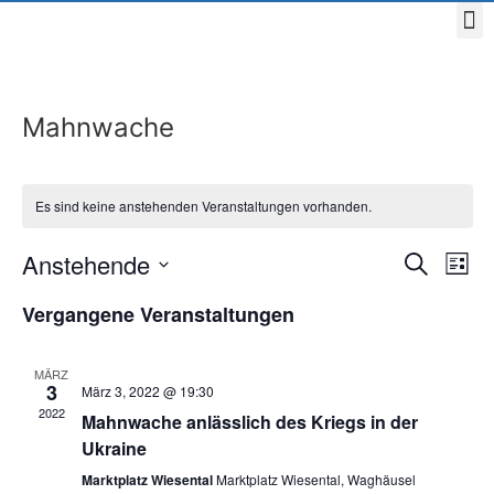
Mahnwache
Es sind keine anstehenden Veranstaltungen vorhanden.
Veran
Ve
Anstehende
Suche
Liste
Datum
An
Such
wählen.
Vergangene Veranstaltungen
Na
und
MÄRZ
Ansic
3
März 3, 2022 @ 19:30
2022
Mahnwache anlässlich des Kriegs in der
Navig
Ukraine
Marktplatz Wiesental
Marktplatz Wiesental, Waghäusel