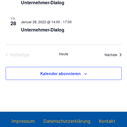
Unternehmer-Dialog
Navig
FR.
Januar 28, 2022 @ 14:00
-
17:00
28
Unternehmer-Dialog
Veranstaltungen
Vorherige
Heute
Veran
Nächste
Kalender abonnieren
Impressum
Datenschutzerklärung
Kontakt