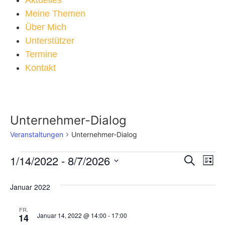
Aktuelles
Meine Themen
Über Mich
Unterstützer
Termine
Kontakt
Unternehmer-Dialog
Veranstaltungen
Unternehmer-Dialog
Veran
Ve
1/14/2022
 - 
8/7/2026
Suche
Liste
Datum
An
Such
wählen.
Januar 2022
Na
und
FR.
Ansic
Januar 14, 2022 @ 14:00
-
17:00
14