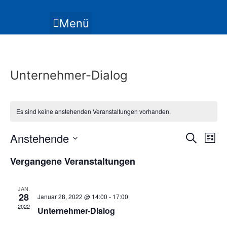
Zum
Inhalt
Menü
springen
Unternehmer-Dialog
Es sind keine anstehenden Veranstaltungen vorhanden.
Veran
Ve
Anstehende
Suche
Liste
Datum
An
Such
wählen.
Vergangene Veranstaltungen
Na
und
JAN.
Ansic
28
Januar 28, 2022 @ 14:00
-
17:00
2022
Unternehmer-Dialog
Navig