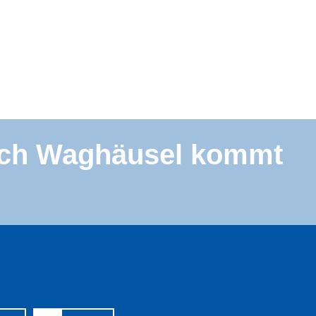
rch Waghäusel kommt