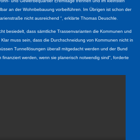
hn- und Gewerbequartier Eremitage trennen und im kleinsten
telbar an der Wohnbebauung vorbeiführen. Im Übrigen ist schon der
arienstraße nicht ausreichend “, erklärte Thomas Deuschle.
icht besiedelt, dass sämtliche Trassenvarianten die Kommunen und
n. Klar muss sein, dass die Durchschneidung von Kommunen nicht in
müssen Tunnellösungen überall mitgedacht werden und der Bund
 finanziert werden, wenn sie planerisch notwendig sind“, forderte