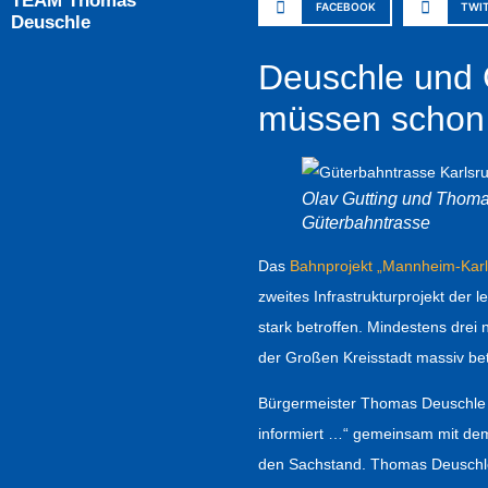
TEAM Thomas
FACEBOOK
TWI
Deuschle
Deuschle und 
müssen schon 
Olav Gutting und Thomas
Güterbahntrasse
Das
Bahnprojekt „Mannheim-Karl
zweites Infrastrukturprojekt der
stark betroffen. Mindestens drei
der Großen Kreisstadt massiv bet
Bürgermeister Thomas Deuschle e
informiert …“ gemeinsam mit de
den Sachstand. Thomas Deuschle