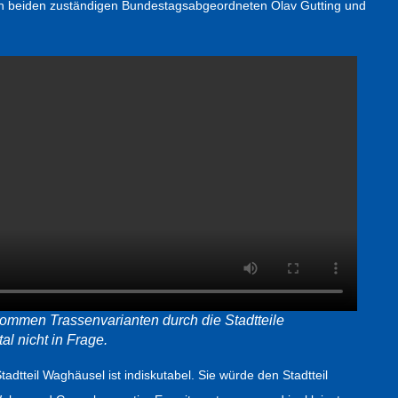
 beiden zuständigen Bundestagsabgeordneten Olav Gutting und
mmen Trassenvarianten durch die Stadtteile
l nicht in Frage.
adtteil Waghäusel ist indiskutabel. Sie würde den Stadtteil