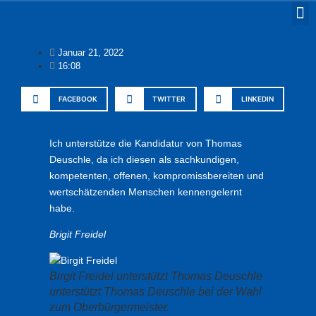
Januar 21, 2022
16:08
FACEBOOK
TWITTER
LINKEDIN
Ich unterstütze die Kandidatur von Thomas
Deuschle, da ich diesen als sachkundigen,
kompetenten, offenen, kompromissbereiten und
wertschätzenden Menschen kennengelernt
habe.
Brigit Freidel
Birgit Freidel unterstützt Thomas Deuschle
unterstützt Thomas Deuschle bei der Wahl
zum Oberbürgermeister.