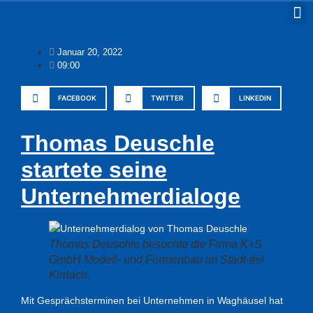
Januar 20, 2022
09:00
FACEBOOK
TWITTER
LINKEDIN
Thomas Deuschle
startete seine
Unternehmerdialoge
Thomas Deuschle besuchte die Firma K+S
GmbH Modell- und Formenbau im Stadt-teil
Kirrlach.
Mit Gesprächsterminen bei Unternehmen in Waghäusel hat